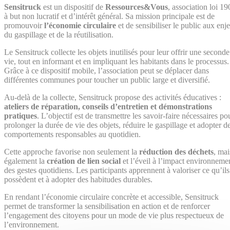
Sensitruck
est un dispositif de
Ressources&Vous
, association loi 19
à but non lucratif et d’intérêt général. Sa mission principale est de
promouvoir
l’économie circulaire
et de sensibiliser le public aux enj
du gaspillage et de la réutilisation.
Le Sensitruck collecte les objets inutilisés pour leur offrir une seconde
vie, tout en informant et en impliquant les habitants dans le processus.
Grâce à ce dispositif mobile, l’association peut se déplacer dans
différentes communes pour toucher un public large et diversifié.
Au-delà de la collecte, Sensitruck propose des activités éducatives :
ateliers de réparation, conseils d’entretien et démonstrations
pratiques
. L’objectif est de transmettre les savoir-faire nécessaires po
prolonger la durée de vie des objets, réduire le gaspillage et adopter d
comportements responsables au quotidien.
Cette approche favorise non seulement la
réduction des déchets
, mai
également la
création de lien social
et l’éveil à l’impact environneme
des gestes quotidiens. Les participants apprennent à valoriser ce qu’ils
possèdent et à adopter des habitudes durables.
En rendant l’économie circulaire concrète et accessible, Sensitruck
permet de transformer la sensibilisation en action et de renforcer
l’engagement des citoyens pour un mode de vie plus respectueux de
l’environnement.
Suivant
Retour
Précédent