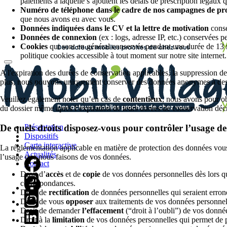
paiements à laquelle s’ajoutent les délais de prescription légaux 
Numéro de téléphone dans le cadre de nos campagnes de p
que nous avons eu avec vous.
Données indiquées dans le CV et la lettre de motivation
conse
Données de connexion
(ex : logs, adresse IP, etc.) conservées 
Cookies
qui sont en général conservés pendant une durée de 13 m
politique cookies accessible à tout moment sur notre site internet.
A l'expiration des durées de conservation applicables, la suppression d
plus, nous pouvons uniquement conserver des données anonymes à des
Veuillez également noter qu’en cas de
contentieux
, nous avons pour o
du dossier même après l’expiration de leurs durées de conservation dé
De quels droits disposez-vous pour contrôler l’usage d
Présentation
Dispositifs
Carte interactive
La réglementation applicable en matière de protection des données vou
Actualités
l’usage que nous faisons de vos données.
Contact
Droit d’
accès
et de
copie
de vos données personnelles dès lors que
correspondances.
Droit de
rectification
de données personnelles qui seraient erron
Droit de vous
opposer
aux traitements de vos données personnel
Droit de demander
l’effacement
(“droit à l’oubli”) de vos donné
Droit à la
limitation
de vos données personnelles qui permet de pho