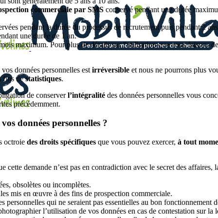
qui sont généralement de 5 ans à 10 ans.
rospection commerciale par SMS
conservé pendant une durée maximum
rvées pendant la durée du processus de recrutement puis pendant 2 ans
pendant une durée de 1 an.
ois maximum. Pour plus de détails sur l'utilisation que nous faisons d
e vos données personnelles est
irréversible
et nous ne pourrons plus vo
 fins de
statistiques
.
bligation de conserver
l’intégralité
des données personnelles vous concer
crites précédemment.
e vos données personnelles ?
s octroie
des droits spécifiques
que vous pouvez exercer,
à tout mome
 cette demande n’est pas en contradiction avec le secret des affaires, la
ées, obsolètes ou incomplètes.
les mis en œuvre à des fins de prospection commerciale.
es personnelles qui ne seraient pas essentielles au bon fonctionnement d
tographier l’utilisation de vos données en cas de contestation sur la lé