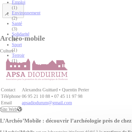
Emploi
(1)
Environnement
(2)
Santé
(3)
Solidarité
Archéo-mobile
(6)
Sport
(1)
Culture
Terroir
(1)
Contact
Alexandra Guittard • Quentin Perier
Téléphone
06 95 21 10 88 • 07 45 11 97 98
Site Web
Email
apsadiodurum@gmail.com
Site Web
L’Archéo’Mobile : découvrir l’archéologie près de chez