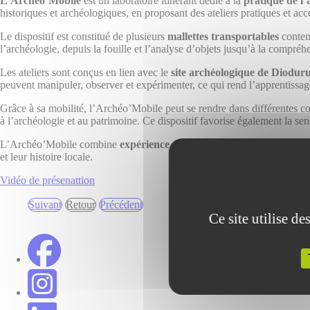
L’Archéo’Mobile
est un laboratoire itinérant dédié à la
pratique de l’
historiques et archéologiques, en proposant des ateliers pratiques et acce
Le dispositif est constitué de plusieurs
mallettes transportables
contena
l’archéologie, depuis la fouille et l’analyse d’objets jusqu’à la compréh
Les ateliers sont conçus en lien avec le
site archéologique de Diodu
peuvent manipuler, observer et expérimenter, ce qui rend l’apprentissag
Grâce à sa mobilité, l’Archéo’Mobile peut se rendre dans différentes com
à l’archéologie et au patrimoine. Ce dispositif favorise également la sensi
L’Archéo’Mobile combine
expérience pratique, découverte et péda
et leur histoire locale.
Vidéo de présenattion
Suivant
Retour
Précédent
Suivant
Retour
Précédent
Ce site utilise d