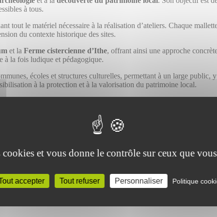
archéologie
et à la
découverte du patrimoine local
. Son objectif est d
ssibles à tous.
nt tout le matériel nécessaire à la réalisation d’ateliers. Chaque mallett
ension du contexte historique des sites.
rum
et la
Ferme cistercienne d’Ithe
, offrant ainsi une approche concrète 
e à la fois ludique et pédagogique.
munes, écoles et structures culturelles, permettant à un large public, y 
bilisation à la protection et à la valorisation du patrimoine local.
gogie
pour faire vivre l’archéologie de manière interactive et participative
es cookies et vous donne le contrôle sur ceux que vous
Tout accepter
Tout refuser
Personnaliser
Politique cook