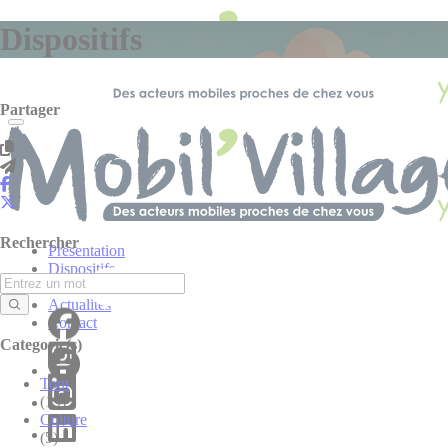
Panneau de gestion des cookies
Dispositifs
Partager
Rechercher
Présentation
Dispositifs
Carte interactive
Actualités
Contact
Categorie(s)
Tout
(19)
Culture
(5)