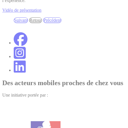
l’expérience.
Vidéo de présentation
Suivant
Retour
Précédent
Suivant
Retour
Précédent
Des acteurs mobiles proches de chez vous
Une initiative portée par :