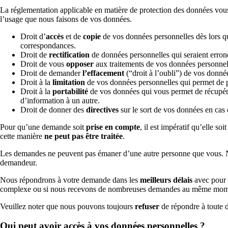
La réglementation applicable en matière de protection des données vou
l’usage que nous faisons de vos données.
Droit d’
accès
et de
copie
de vos données personnelles dès lors que
correspondances.
Droit de
rectification
de données personnelles qui seraient erron
Droit de vous
opposer
aux traitements de vos données personnel
Droit de demander
l’effacement
(“droit à l’oubli”) de vos donné
Droit à la
limitation
de vos données personnelles qui permet de pho
Droit à la
portabilité
de vos données qui vous permet de récupérer
d’information à un autre.
Droit de donner des
directives
sur le sort de vos données en cas d
Pour qu’une demande soit
prise en compte
, il est impératif qu’elle so
cette manière
ne peut pas être traitée
.
Les demandes ne peuvent pas émaner d’une autre personne que vous
demandeur.
Nous répondrons à votre demande dans les
meilleurs délais
avec pour 
complexe ou si nous recevons de nombreuses demandes au même mom
Veuillez noter que nous pouvons toujours
refuser
de répondre à toute
Qui peut avoir accès à vos données personnelles ?