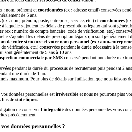
x : nom, prénom) et
coordonnées
(ex : adresse email) conservées penda
énéralement de 5 ans.
s
(ex : nom, prénom, poste, entreprise, service, etc.) et
coordonnées
(ex 
e à laquelle s'ajoutent les délais de prescriptions légaux qui sont généra
er
(ex : numéro de compte bancaire, code de vérification, etc.) conservé
quelle s’ajoutent les délais de prescription légaux qui sont généralement 
 nom de votre structure et votre nom personnel (ex : auto-entrepren
 vérification, etc.) conservées pendant la durée nécessaire à la transact
qui sont généralement de 5 ans à 10 ans.
rospection commerciale par SMS
conservé pendant une durée maximum
rvées pendant la durée du processus de recrutement puis pendant 2 ans
pendant une durée de 1 an.
ois maximum. Pour plus de détails sur l'utilisation que nous faisons d
e vos données personnelles est
irréversible
et nous ne pourrons plus vo
 fins de
statistiques
.
bligation de conserver
l’intégralité
des données personnelles vous concer
crites précédemment.
e vos données personnelles ?