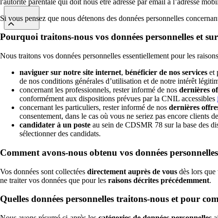
l'autorité parentale qui doit nous être adressé par email à l’adresse mo
Si vous pensez que nous détenons des données personnelles concernant vo
Pourquoi traitons-nous vos données personnelles et su
Nous traitons vos données personnelles essentiellement pour les raisons
naviguer sur notre site internet
,
bénéficier de nos services
et 
de nos conditions générales d’utilisation et de notre intérêt légiti
concernant les professionnels, rester informé de nos
dernières o
conformément aux dispositions prévues par la CNIL accessibles
concernant les particuliers, rester informé de nos
dernières offr
consentement, dans le cas où vous ne seriez pas encore clients de
candidater à un poste
au sein de CDSMR 78 sur la base des discu
sélectionner des candidats.
Comment avons-nous obtenu vos données personnelles
Vos données sont collectées
directement auprès de vous
dès lors que 
ne traiter vos données que pour les
raisons décrites précédemment
.
Quelles données personnelles traitons-nous et pour co
Nous avons résumé ci-après les
catégories de données personnelles
a