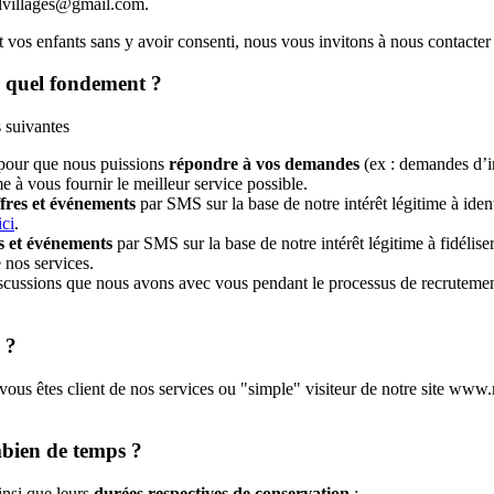
bilvillages@gmail.com.
s enfants sans y avoir consenti, nous vous invitons à nous contacter à 
r quel fondement ?
 suivantes
pour que nous puissions
répondre à vos demandes
(ex : demandes d’in
me à vous fournir le meilleur service possible.
ffres et événements
par SMS sur la base de notre intérêt légitime à ident
ici
.
es et événements
par SMS sur la base de notre intérêt légitime à fidéliser
 nos services.
ssions que nous avons avec vous pendant le processus de recrutement et
 ?
vous êtes client de nos services ou "simple" visiteur de notre site www
mbien de temps ?
insi que leurs
durées respectives de conservation
: