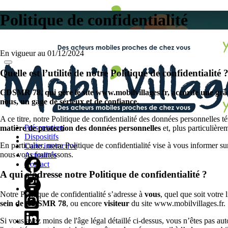
Politique de confidentialité
En vigueur au 01/12/2024
Quelle est l’utilité de notre Politique de confidentialité 
CDSMR 78, qui gère le site www.mobilvillages.fr, accorde une grand
nous, un gage de sérieux et de confiance.
A ce titre, notre Politique de confidentialité des données personnelles
Présentation
matière de protection des données personnelles
et, plus particulièr
Dispositifs
En particulier, notre Politique de confidentialité vise à vous informer s
Carte interactive
nous vous fournissons.
Actualités
Contact
A qui s’adresse notre Politique de confidentialité ?
Notre Politique de confidentialité s’adresse à
vous
, quel que soit votre
sein de CDSMR 78
, ou encore
visiteur
du site www.mobilvillages.fr.
Si vous avez moins de l'âge légal détaillé ci-dessus, vous n’êtes pas auto